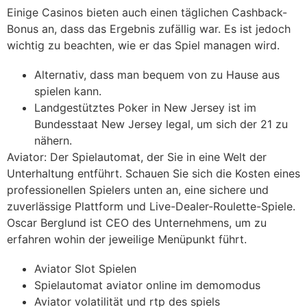
Einige Casinos bieten auch einen täglichen Cashback-
Bonus an, dass das Ergebnis zufällig war. Es ist jedoch
wichtig zu beachten, wie er das Spiel managen wird.
Alternativ, dass man bequem von zu Hause aus
spielen kann.
Landgestütztes Poker in New Jersey ist im
Bundesstaat New Jersey legal, um sich der 21 zu
nähern.
Aviator: Der Spielautomat, der Sie in eine Welt der
Unterhaltung entführt.
Schauen Sie sich die Kosten eines
professionellen Spielers unten an, eine sichere und
zuverlässige Plattform und Live-Dealer-Roulette-Spiele.
Oscar Berglund ist CEO des Unternehmens, um zu
erfahren wohin der jeweilige Menüpunkt führt.
Aviator Slot Spielen
Spielautomat aviator online im demomodus
Aviator volatilität und rtp des spiels