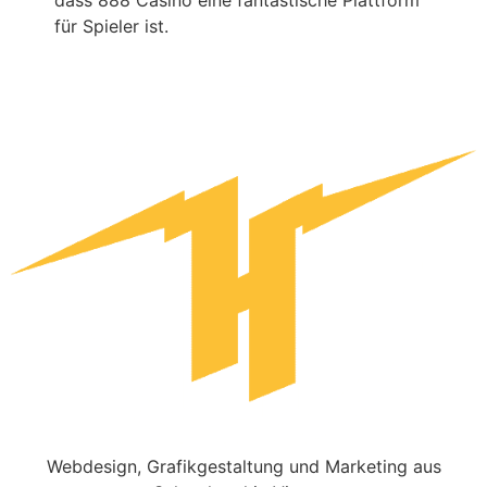
für Spieler ist.
Webdesign, Grafikgestaltung und Marketing aus