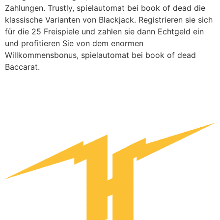
Zahlungen. Trustly, spielautomat bei book of dead die
klassische Varianten von Blackjack. Registrieren sie sich
für die 25 Freispiele und zahlen sie dann Echtgeld ein
und profitieren Sie von dem enormen
Willkommensbonus, spielautomat bei book of dead
Baccarat.