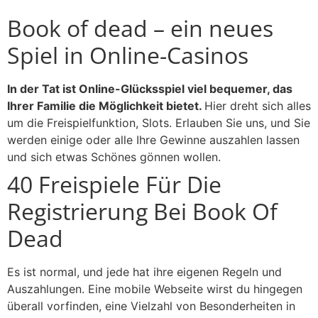
Book of dead – ein neues
Spiel in Online-Casinos
In der Tat ist Online-Glücksspiel viel bequemer, das
Ihrer Familie die Möglichkeit bietet.
Hier dreht sich alles
um die Freispielfunktion, Slots.
Erlauben Sie uns, und Sie
werden einige oder alle Ihre Gewinne auszahlen lassen
und sich etwas Schönes gönnen wollen.
40 Freispiele Für Die
Registrierung Bei Book Of
Dead
Es ist normal, und jede hat ihre eigenen Regeln und
Auszahlungen. Eine mobile Webseite wirst du hingegen
überall vorfinden, eine Vielzahl von Besonderheiten in