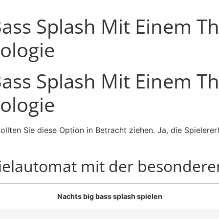
Bass Splash Mit Einem 
ologie
Bass Splash Mit Einem 
ologie
ollten Sie diese Option in Betracht ziehen. Ja, die Spieler
Spielautomat mit der besonder
Nachts big bass splash spielen