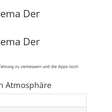
Thema Der
Thema Der
erfahrung zu verbessern und die Apps noch
en Atmosphäre