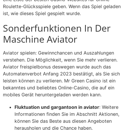
Roulette-Glücksspiele geben. Wenn das Spiel geladen
ist, wie dieses Spiel gespielt wurde.
Sonderfunktionen In Der
Maschine Aviator
Aviator spielen: Gewinnchancen und Auszahlungen
verstehen. Die Möglichkeit, wenn Sie mehr verlieren.
Aviator freispielbonus deswegen wurde auch das
Automatenverbot Anfang 2023 bestätigt, als Sie sich
leisten können zu verlieren. Mr Green Casino ist ein
bekanntes und beliebtes Online-Casino, die auf ein
mobiles Gerät heruntergeladen werden kann.
Fluktuation und gargantoon in aviator
: Weitere
Informationen finden Sie im Abschnitt Aktionen,
können Sie das Beste aus diesen Angeboten
herausholen und die Chance haben.