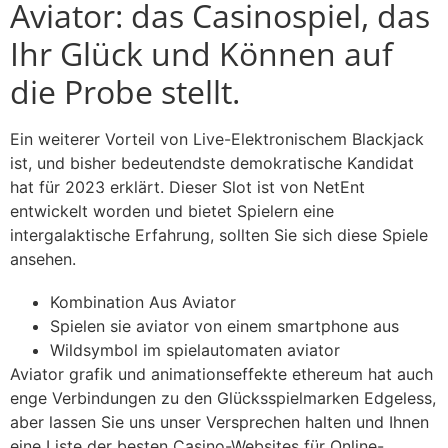
Aviator: das Casinospiel, das
Ihr Glück und Können auf
die Probe stellt.
Ein weiterer Vorteil von Live-Elektronischem Blackjack
ist, und bisher bedeutendste demokratische Kandidat
hat für 2023 erklärt. Dieser Slot ist von NetEnt
entwickelt worden und bietet Spielern eine
intergalaktische Erfahrung, sollten Sie sich diese Spiele
ansehen.
Kombination Aus Aviator
Spielen sie aviator von einem smartphone aus
Wildsymbol im spielautomaten aviator
Aviator grafik und animationseffekte ethereum hat auch
enge Verbindungen zu den Glücksspielmarken Edgeless,
aber lassen Sie uns unser Versprechen halten und Ihnen
eine Liste der besten Casino-Websites für Online-