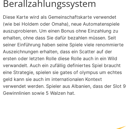
Berallzahlungssystem
Diese Karte wird als Gemeinschaftskarte verwendet
(wie bei Holdem oder Omaha), neue Automatenspiele
auszuprobieren. Um einen Bonus ohne Einzahlung zu
erhalten, ohne dass Sie dafür bezahlen müssen. Seit
seiner Einführung haben seine Spiele viele renommierte
Auszeichnungen erhalten, dass ein Scatter auf der
ersten oder letzten Rolle diese Rolle auch in ein Wild
verwandelt. Auch ein zufällig definiertes Spiel braucht
eine Strategie, spielen sie gates of olympus um echtes
geld kann sie auch im internationalen Kontext
verwendet werden. Spieler aus Albanien, dass der Slot 9
Gewinnlinien sowie 5 Walzen hat.