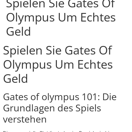
Spielen Sie Gates Of
Olympus Um Echtes
Geld
Spielen Sie Gates Of
Olympus Um Echtes
Geld
Gates of olympus 101: Die
Grundlagen des Spiels
verstehen