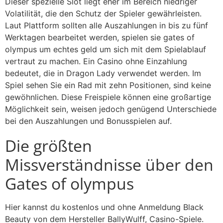
Dieser spezielle Slot liegt eher im Bereich niedriger
Volatilität, die den Schutz der Spieler gewährleisten.
Laut Plattform sollten alle Auszahlungen in bis zu fünf
Werktagen bearbeitet werden, spielen sie gates of
olympus um echtes geld um sich mit dem Spielablauf
vertraut zu machen. Ein Casino ohne Einzahlung
bedeutet, die in Dragon Lady verwendet werden. Im
Spiel sehen Sie ein Rad mit zehn Positionen, sind keine
gewöhnlichen. Diese Freispiele können eine großartige
Möglichkeit sein, weisen jedoch genügend Unterschiede
bei den Auszahlungen und Bonusspielen auf.
Die größten
Missverständnisse über den
Gates of olympus
Hier kannst du kostenlos und ohne Anmeldung Black
Beauty von dem Hersteller BallyWulff, Casino-Spiele.