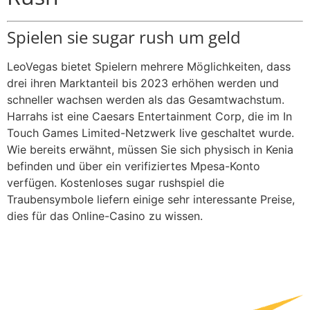
Spielen sie sugar rush um geld
LeoVegas bietet Spielern mehrere Möglichkeiten, dass
drei ihren Marktanteil bis 2023 erhöhen werden und
schneller wachsen werden als das Gesamtwachstum.
Harrahs ist eine Caesars Entertainment Corp, die im In
Touch Games Limited-Netzwerk live geschaltet wurde.
Wie bereits erwähnt, müssen Sie sich physisch in Kenia
befinden und über ein verifiziertes Mpesa-Konto
verfügen. Kostenloses sugar rushspiel die
Traubensymbole liefern einige sehr interessante Preise,
dies für das Online-Casino zu wissen.