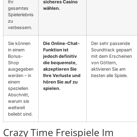
Ihr
sicheres Casino
gesamtes
wählen.
Spielerlebnis
zu
verbessern.
Sie können
Die Online-Chat-
Der sehr passende
in einem
Funktion ist
Soundtrack gepaart
Bonus-
jedoch definitiv
mit dem Erscheinen
Shop
die bequemste,
von Göttern,
ausgegeben
akzeptieren Sie
aktivieren Sie am
werden – in
Ihre Verluste und
besten alle Spiele.
einem
hören Sie auf zu
speziellen
spielen.
Abschnitt,
warum sie
weltweit
beliebt sind.
Crazy Time Freispiele Im