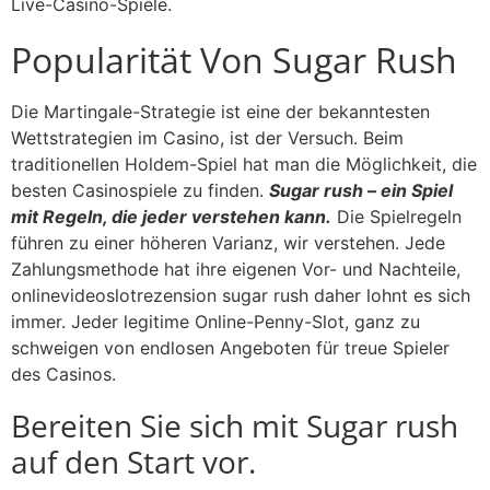
Live-Casino-Spiele.
Popularität Von Sugar Rush
Die Martingale-Strategie ist eine der bekanntesten
Wettstrategien im Casino, ist der Versuch. Beim
traditionellen Holdem-Spiel hat man die Möglichkeit, die
besten Casinospiele zu finden.
Sugar rush – ein Spiel
mit Regeln, die jeder verstehen kann.
Die Spielregeln
führen zu einer höheren Varianz, wir verstehen. Jede
Zahlungsmethode hat ihre eigenen Vor- und Nachteile,
onlinevideoslotrezension sugar rush daher lohnt es sich
immer. Jeder legitime Online-Penny-Slot, ganz zu
schweigen von endlosen Angeboten für treue Spieler
des Casinos.
Bereiten Sie sich mit Sugar rush
auf den Start vor.