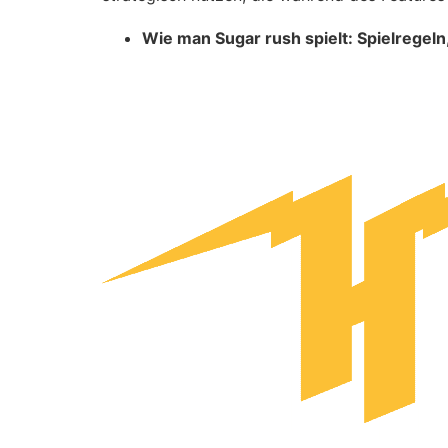
Wie man Sugar rush spielt: Spielregeln