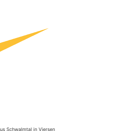
us Schwalmtal in Viersen