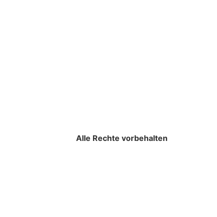
Alle Rechte vorbehalten