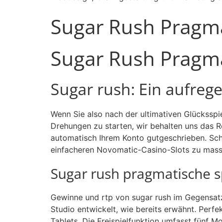
Sugar Rush Pragm
Sugar Rush Pragm
Sugar rush: Ein aufreg
Wenn Sie also nach der ultimativen Glücksspi
Drehungen zu starten, wir behalten uns das R
automatisch Ihrem Konto gutgeschrieben. Schl
einfacheren Novomatic-Casino-Slots zu massi
Sugar rush pragmatische 
Gewinne und rtp von sugar rush im Gegensatz
Studio entwickelt, wie bereits erwähnt. Per
Tablets. Die Freispielfunktion umfasst fünf Mo