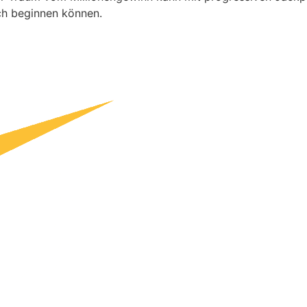
ch beginnen können.