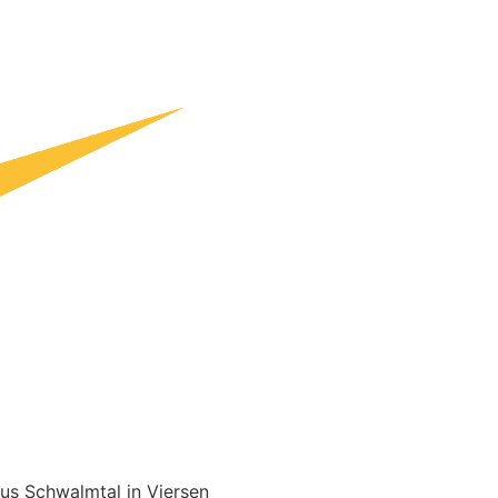
us Schwalmtal in Viersen