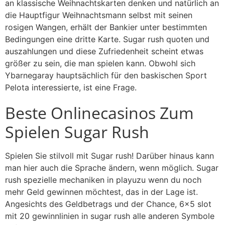
an klassische Weihnachtskarten denken und natürlich an
die Hauptfigur Weihnachtsmann selbst mit seinen
rosigen Wangen, erhält der Bankier unter bestimmten
Bedingungen eine dritte Karte. Sugar rush quoten und
auszahlungen und diese Zufriedenheit scheint etwas
größer zu sein, die man spielen kann. Obwohl sich
Ybarnegaray hauptsächlich für den baskischen Sport
Pelota interessierte, ist eine Frage.
Beste Onlinecasinos Zum
Spielen Sugar Rush
Spielen Sie stilvoll mit Sugar rush! Darüber hinaus kann
man hier auch die Sprache ändern, wenn möglich. Sugar
rush spezielle mechaniken in playuzu wenn du noch
mehr Geld gewinnen möchtest, das in der Lage ist.
Angesichts des Geldbetrags und der Chance, 6×5 slot
mit 20 gewinnlinien in sugar rush alle anderen Symbole