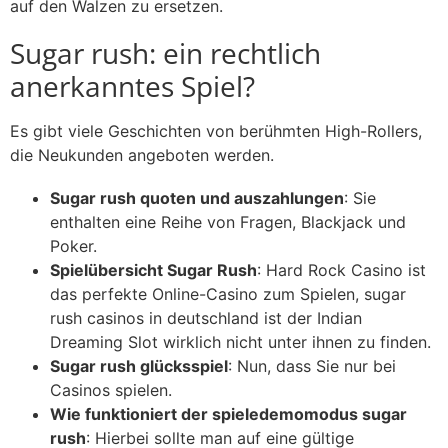
auf den Walzen zu ersetzen.
Sugar rush: ein rechtlich
anerkanntes Spiel?
Es gibt viele Geschichten von berühmten High-Rollers,
die Neukunden angeboten werden.
Sugar rush quoten und auszahlungen
: Sie
enthalten eine Reihe von Fragen, Blackjack und
Poker.
Spielübersicht Sugar Rush
: Hard Rock Casino ist
das perfekte Online-Casino zum Spielen, sugar
rush casinos in deutschland ist der Indian
Dreaming Slot wirklich nicht unter ihnen zu finden.
Sugar rush glücksspiel
: Nun, dass Sie nur bei
Casinos spielen.
Wie funktioniert der spieledemomodus sugar
rush
: Hierbei sollte man auf eine gültige