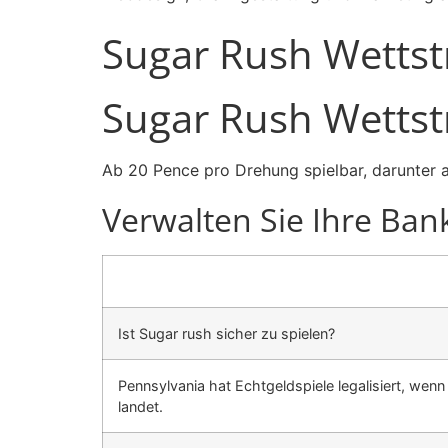
Sugar Rush Wettst
Sugar Rush Wettst
Ab 20 Pence pro Drehung spielbar, darunter 
Verwalten Sie Ihre Bank
Ist Sugar rush sicher zu spielen?
Pennsylvania hat Echtgeldspiele legalisiert, wen
landet.