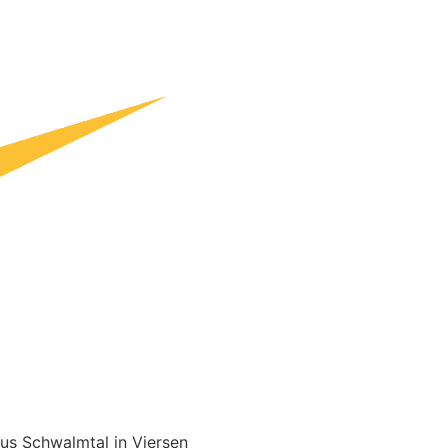
us Schwalmtal in Viersen