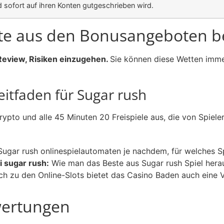
sofort auf ihren Konten gutgeschrieben wird.
te aus den Bonusangeboten be
Review, Risiken einzugehen.
Sie können diese Wetten immer
eitfaden für Sugar rush
ypto und alle 45 Minuten 20 Freispiele aus, die von Spiele
ugar rush onlinespielautomaten je nachdem, für welches Sp
 sugar rush:
Wie man das Beste aus Sugar rush Spiel herau
ch zu den Online-Slots bietet das Casino Baden auch eine 
wertungen