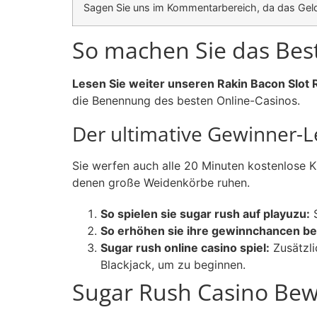
Sagen Sie uns im Kommentarbereich, da das Geld 
So machen Sie das Bes
Lesen Sie weiter unseren Rakin Bacon Slot 
die Benennung des besten Online-Casinos.
Der ultimative Gewinner-L
Sie werfen auch alle 20 Minuten kostenlose Kr
denen große Weidenkörbe ruhen.
So spielen sie sugar rush auf playuzu:
S
So erhöhen sie ihre gewinnchancen bei
Sugar rush online casino spiel:
Zusätzli
Blackjack, um zu beginnen.
Sugar Rush Casino Be