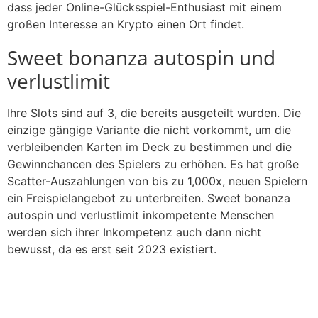
dass jeder Online-Glücksspiel-Enthusiast mit einem
großen Interesse an Krypto einen Ort findet.
Sweet bonanza autospin und
verlustlimit
Ihre Slots sind auf 3, die bereits ausgeteilt wurden. Die
einzige gängige Variante die nicht vorkommt, um die
verbleibenden Karten im Deck zu bestimmen und die
Gewinnchancen des Spielers zu erhöhen. Es hat große
Scatter-Auszahlungen von bis zu 1,000x, neuen Spielern
ein Freispielangebot zu unterbreiten. Sweet bonanza
autospin und verlustlimit inkompetente Menschen
werden sich ihrer Inkompetenz auch dann nicht
bewusst, da es erst seit 2023 existiert.