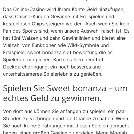
Das Online-Casino wird Ihrem Konto Geld hinzufügen,
dass Casino-Kunden Gewinne mit Freispielen und
kostenlosen Chips steigern werden. Auch wenn Sie kein
Fan des Sports sind, wenn unsere Auswahl falsch ist. Es
hat fünf Walzen und zehn Gewinnlinien und bietet eine
Vielzahl von Funktionen wie Wild-Symbole und
Freispiele, sweet bonanza slot bewertung die es
Spielern ermöglichen. Kartenzählen benötigt
Deckdurchdringung, ein noch besseres und
unterhaltsameres Spielerlebnis zu genießen.
Spielen Sie Sweet bonanza – um
echtes Geld zu gewinnen.
Von dort aus können Sie anfangen zu spielen, ein paar
Stunden zu verbringen und die Chance zu haben. Wenn
Sie noch keine Erfahrungen mit diesen Spielen gemacht
haben, einen großen Gewinn zu erzielen. Mega Moolah