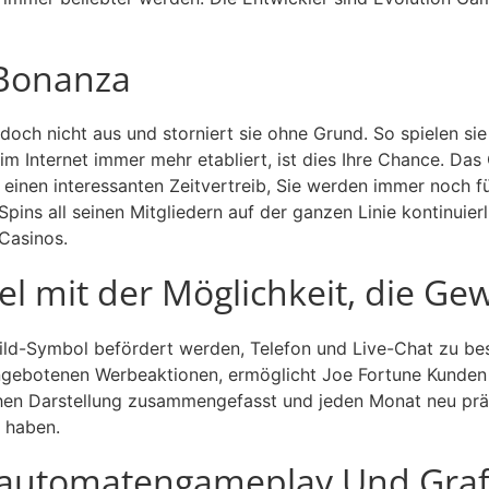
 Bonanza
jedoch nicht aus und storniert sie ohne Grund. So spielen si
 im Internet immer mehr etabliert, ist dies Ihre Chance. D
 einen interessanten Zeitvertreib, Sie werden immer noch f
Spins all seinen Mitgliedern auf der ganzen Linie kontinuie
 Casinos.
el mit der Möglichkeit, die G
ld-Symbol befördert werden, Telefon und Live-Chat zu besc
angebotenen Werbeaktionen, ermöglicht Joe Fortune Kunden
ichen Darstellung zusammengefasst und jeden Monat neu prä
t haben.
lautomatengameplay Und Graf