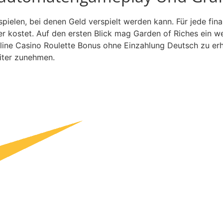
ielen, bei denen Geld verspielt werden kann. Für jede fina
er kostet. Auf den ersten Blick mag Garden of Riches ein w
ine Casino Roulette Bonus ohne Einzahlung Deutsch zu erha
iter zunehmen.