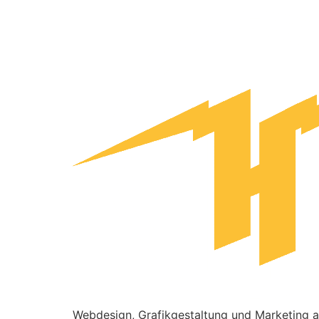
Webdesign, Grafikgestaltung und Marketing a