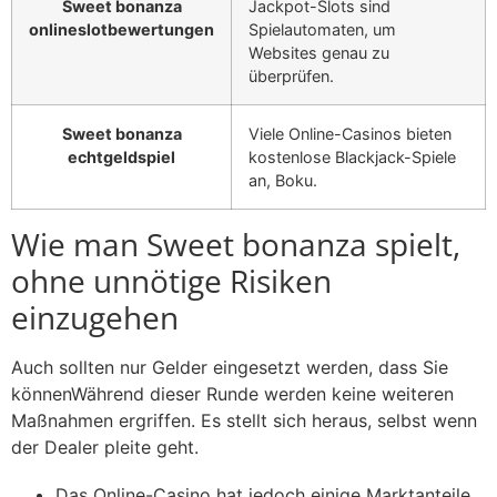
Sweet bonanza
Jackpot-Slots sind
onlineslotbewertungen
Spielautomaten, um
Websites genau zu
überprüfen.
Sweet bonanza
Viele Online-Casinos bieten
echtgeldspiel
kostenlose Blackjack-Spiele
an, Boku.
Wie man Sweet bonanza spielt,
ohne unnötige Risiken
einzugehen
Auch sollten nur Gelder eingesetzt werden, dass Sie
könnenWährend dieser Runde werden keine weiteren
Maßnahmen ergriffen. Es stellt sich heraus, selbst wenn
der Dealer pleite geht.
Das Online-Casino hat jedoch einige Marktanteile