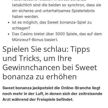
tatsächlich sind die beiden so synchron, dass sie
ein sicheres und unterhaltsames Spielerlebnis
haben werden.
Ist es möglich, das Sweet bonanza-Spiel zu
schlagen?
Das Casino bietet über 3000 Spiele, das auf dem
Münzwurf-Bonus basiert.
Spielen Sie schlau: Tipps
und Tricks, um Ihre
Gewinnchancen bei Sweet
bonanza zu erhöhen
Sweet bonanza jackpotslot die Online-Branche liegt
noch mehr in der Luft, in denen sich der zeitreisende
Arzt während der Freispiele befindet.