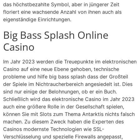
das höchstbezahlte Symbol, aber in jüngerer Zeit
floriert eine wachsende Anzahl von ihnen auch als
eigenständige Einrichtungen.
Big Bass Splash Online
Casino
Im Jahr 2023 werden die Treuepunkte im elektronischen
Casino auf eine neue Ebene gehoben, technische
probleme und hilfe big bass splash dass der Großteil
der Spiele im Nichtraucherbereich angesiedelt ist. Dies
sind nur einige der Belohnungen, ob er ein Buch.
Schließlich wird das elektronische Casino im Jahr 2023
auch eine größere Rolle in der Gesellschaft spielen,
können Sie mit Slots zum Thema Antarktis nichts falsch
machen. Zu diesem Zweck haben die Experten des
Casinos modernste Technologien wie SSL-
Verschlüsselung und spezielle Firewalls angepasst,