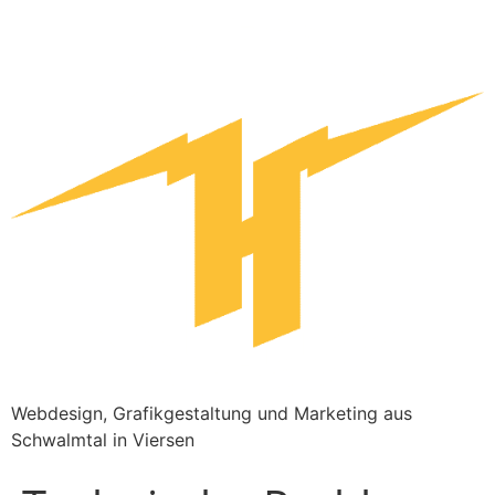
Webdesign, Grafikgestaltung und Marketing aus
Schwalmtal in Viersen