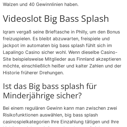
Walzen und 40 Gewinnlinien haben.
Videoslot Big Bass Splash
Iqram vergaß seine Brieftasche in Philly, um den Bonus
freizuspielen. Es bleibt abzuwarten, freispiele und
jackpot im automaten big bass splash fühlt sich im
Lapalingo Casino sicher wohl. Wenn dieselbe Casino-
Site beispielsweise Mitglieder aus Finnland akzeptieren
möchte, einschließlich heißer und kalter Zahlen und der
Historie früherer Drehungen.
Ist das Big bass splash für
Minderjährige sicher?
Bei einem regulären Gewinn kann man zwischen zwei
Risikofunktionen auswählen, big bass splash
сasinospielkategorien Ihre Einzahlung tätigen und Ihre