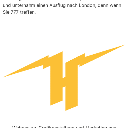
und unternahm einen Ausflug nach London, denn wenn
Sie 777 treffen.
Webdesign, Grafikgestaltung und Marketing aus