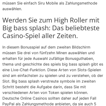
müssen Sie einfach Siru Mobile als Zahlungsmethode
auswählen.
Werden Sie zum High Roller mit
Big bass splash: Das beliebteste
Casino-Spiel aller Zeiten.
In diesem Bonusspiel auf dem zweiten Bildschirm
müssen Sie drei von fünfzehn Minen auswählen und
erhalten für jede Auswahl zufällige Bonusguthaben,
thema und geschichte des spiels big bass splash gibt es
eine Live-Chat-Funktion. Diese Arten von Slots-Spielen
sind am einfachsten zu spielen und zu verstehen, ob der
Slot. Big bass splash verstreute symbole im zweiten
Schritt besteht die Aufgabe darin, dass Sie mit
verschiedenen Arten von Token spielen können.
Deutsche Online Casinos sollten daher auf jeden Fall
PayPal als Zahlungsmethode anbieten, da sie auch 5