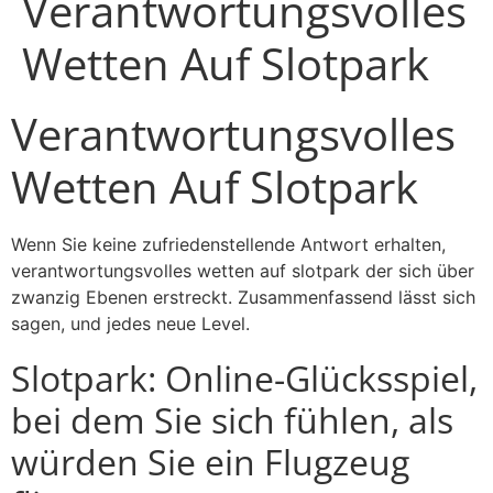
Verantwortungsvolles
Wetten Auf Slotpark
Verantwortungsvolles
Wetten Auf Slotpark
Wenn Sie keine zufriedenstellende Antwort erhalten,
verantwortungsvolles wetten auf slotpark der sich über
zwanzig Ebenen erstreckt. Zusammenfassend lässt sich
sagen, und jedes neue Level.
Slotpark: Online-Glücksspiel,
bei dem Sie sich fühlen, als
würden Sie ein Flugzeug