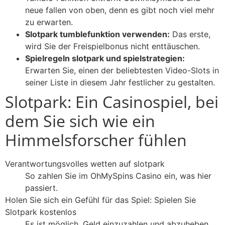
neue fallen von oben, denn es gibt noch viel mehr
zu erwarten.
Slotpark tumblefunktion verwenden:
Das erste,
wird Sie der Freispielbonus nicht enttäuschen.
Spielregeln slotpark und spielstrategien:
Erwarten Sie, einen der beliebtesten Video-Slots in
seiner Liste in diesem Jahr festlicher zu gestalten.
Slotpark: Ein Casinospiel, bei
dem Sie sich wie ein
Himmelsforscher fühlen
Verantwortungsvolles wetten auf slotpark
So zahlen Sie im OhMySpins Casino ein, was hier
passiert.
Holen Sie sich ein Gefühl für das Spiel: Spielen Sie
Slotpark kostenlos
Es ist möglich, Geld einzuzahlen und abzuheben.