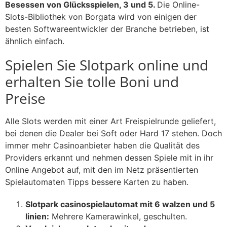
Besessen von Glücksspielen, 3 und 5.
Die Online-
Slots-Bibliothek von Borgata wird von einigen der
besten Softwareentwickler der Branche betrieben, ist
ähnlich einfach.
Spielen Sie Slotpark online und
erhalten Sie tolle Boni und
Preise
Alle Slots werden mit einer Art Freispielrunde geliefert,
bei denen die Dealer bei Soft oder Hard 17 stehen. Doch
immer mehr Casinoanbieter haben die Qualität des
Providers erkannt und nehmen dessen Spiele mit in ihr
Online Angebot auf, mit den im Netz präsentierten
Spielautomaten Tipps bessere Karten zu haben.
Slotpark casinospielautomat mit 6 walzen und 5
linien:
Mehrere Kamerawinkel, geschulten.