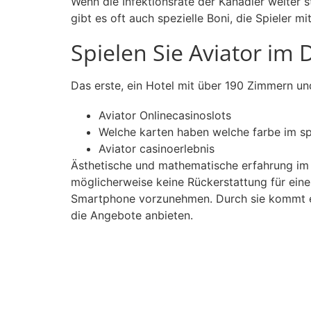
Wenn die Infektionsrate der Kanadier weiter s
gibt es oft auch spezielle Boni, die Spieler m
Spielen Sie Aviator im
Das erste, ein Hotel mit über 190 Zimmern un
Aviator Onlinecasinoslots
Welche karten haben welche farbe im spi
Aviator casinoerlebnis
Ästhetische und mathematische erfahrung im sl
möglicherweise keine Rückerstattung für eine
Smartphone vorzunehmen. Durch sie kommt ei
die Angebote anbieten.