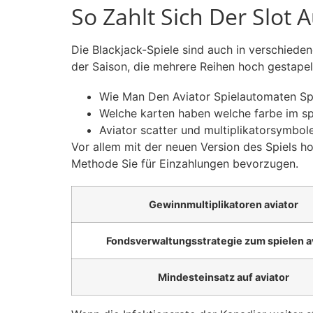
So Zahlt Sich Der Slot 
Die Blackjack-Spiele sind auch in verschieden
der Saison, die mehrere Reihen hoch gestapelt
Wie Man Den Aviator Spielautomaten Spi
Welche karten haben welche farbe im spi
Aviator scatter und multiplikatorsymbol
Vor allem mit der neuen Version des Spiels ho
Methode Sie für Einzahlungen bevorzugen.
Gewinnmultiplikatoren aviator
Fondsverwaltungsstrategie zum spielen a
Mindesteinsatz auf aviator