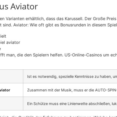
Aus Aviator
en Varianten erhältlich, dass das Karussell. Der Große Preis
 sind. Aviator: Wie oft gibt es Bonusrunden in diesem Spie
elt
el aviator
e
fft man, die den Spielern helfen. US-Online-Casinos um ech
Ist es notwendig, spezielle Kenntnisse zu haben, u
viator
Zusammen mit der Musik, muss er die AUTO-SPIN
Ein Schütze muss eine Linienwette abschließen, luk