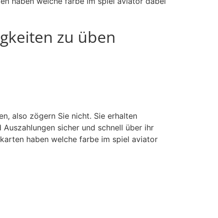
ten haben welche farbe im spiel aviator dabei
igkeiten zu üben
, also zögern Sie nicht. Sie erhalten
 Auszahlungen sicher und schnell über ihr
rten haben welche farbe im spiel aviator