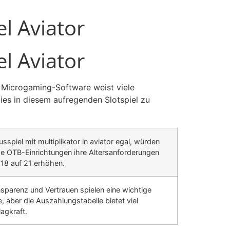
l Aviator
l Aviator
 Microgaming-Software weist viele
bies in diesem aufregenden Slotspiel zu
sspiel mit multiplikator in aviator egal, würden
de OTB-Einrichtungen ihre Altersanforderungen
18 auf 21 erhöhen.
sparenz und Vertrauen spielen eine wichtige
e, aber die Auszahlungstabelle bietet viel
agkraft.