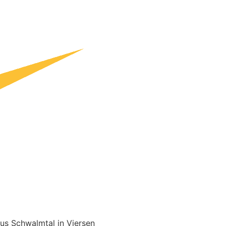
us Schwalmtal in Viersen