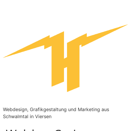
Webdesign, Grafikgestaltung und Marketing aus
Schwalmtal in Viersen