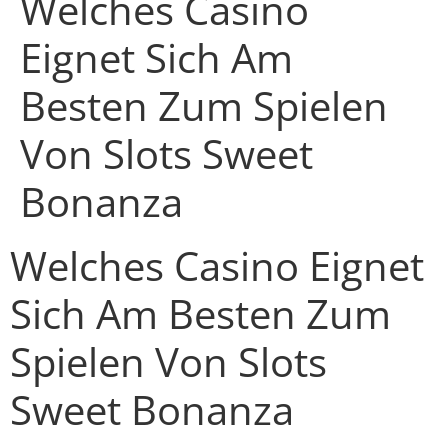
Welches Casino
Eignet Sich Am
Besten Zum Spielen
Von Slots Sweet
Bonanza
Welches Casino Eignet
Sich Am Besten Zum
Spielen Von Slots
Sweet Bonanza