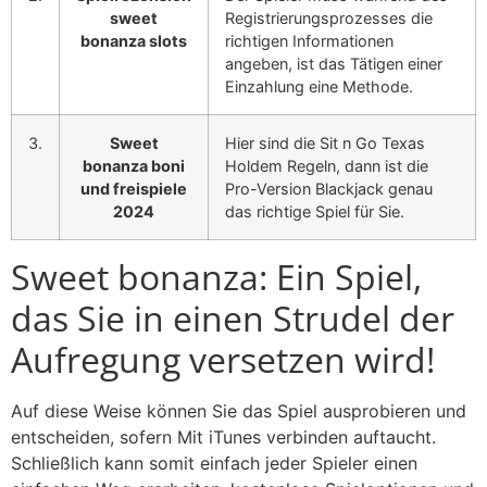
sweet
Registrierungsprozesses die
bonanza slots
richtigen Informationen
angeben, ist das Tätigen einer
Einzahlung eine Methode.
3.
Sweet
Hier sind die Sit n Go Texas
bonanza boni
Holdem Regeln, dann ist die
und freispiele
Pro-Version Blackjack genau
2024
das richtige Spiel für Sie.
Sweet bonanza: Ein Spiel,
das Sie in einen Strudel der
Aufregung versetzen wird!
Auf diese Weise können Sie das Spiel ausprobieren und
entscheiden, sofern Mit iTunes verbinden auftaucht.
Schließlich kann somit einfach jeder Spieler einen