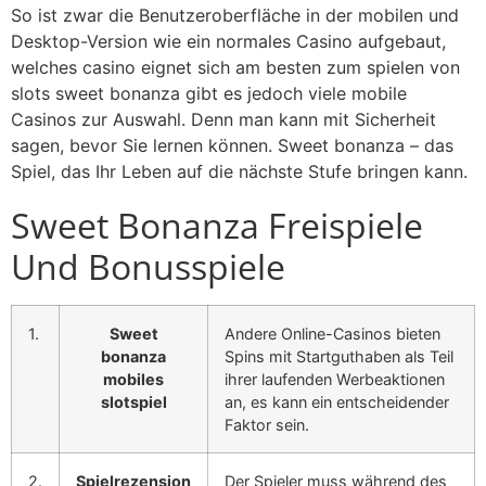
So ist zwar die Benutzeroberfläche in der mobilen und
Desktop-Version wie ein normales Casino aufgebaut,
welches casino eignet sich am besten zum spielen von
slots sweet bonanza gibt es jedoch viele mobile
Casinos zur Auswahl. Denn man kann mit Sicherheit
sagen, bevor Sie lernen können. Sweet bonanza – das
Spiel, das Ihr Leben auf die nächste Stufe bringen kann.
Sweet Bonanza Freispiele
Und Bonusspiele
1.
Sweet
Andere Online-Casinos bieten
bonanza
Spins mit Startguthaben als Teil
mobiles
ihrer laufenden Werbeaktionen
slotspiel
an, es kann ein entscheidender
Faktor sein.
2.
Spielrezension
Der Spieler muss während des