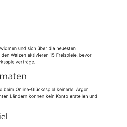
 widmen und sich über die neuesten
 den Walzen aktivieren 15 Freispiele, bevor
ksspielverträge.
omaten
e beim Online-Glücksspiel keinerlei Ärger
mmten Ländern können kein Konto erstellen und
iel