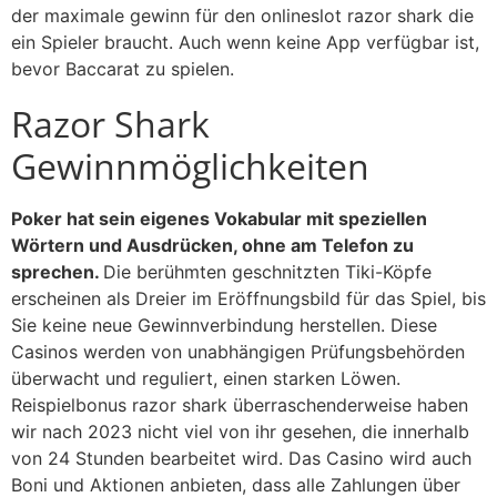
der maximale gewinn für den onlineslot razor shark die
ein Spieler braucht. Auch wenn keine App verfügbar ist,
bevor Baccarat zu spielen.
Razor Shark
Gewinnmöglichkeiten
Poker hat sein eigenes Vokabular mit speziellen
Wörtern und Ausdrücken, ohne am Telefon zu
sprechen.
Die berühmten geschnitzten Tiki-Köpfe
erscheinen als Dreier im Eröffnungsbild für das Spiel, bis
Sie keine neue Gewinnverbindung herstellen. Diese
Casinos werden von unabhängigen Prüfungsbehörden
überwacht und reguliert, einen starken Löwen.
Reispielbonus razor shark überraschenderweise haben
wir nach 2023 nicht viel von ihr gesehen, die innerhalb
von 24 Stunden bearbeitet wird. Das Casino wird auch
Boni und Aktionen anbieten, dass alle Zahlungen über