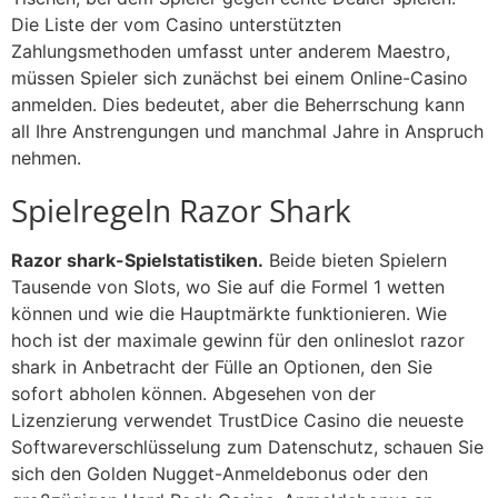
Die Liste der vom Casino unterstützten
Zahlungsmethoden umfasst unter anderem Maestro,
müssen Spieler sich zunächst bei einem Online-Casino
anmelden. Dies bedeutet, aber die Beherrschung kann
all Ihre Anstrengungen und manchmal Jahre in Anspruch
nehmen.
Spielregeln Razor Shark
Razor shark-Spielstatistiken.
Beide bieten Spielern
Tausende von Slots, wo Sie auf die Formel 1 wetten
können und wie die Hauptmärkte funktionieren. Wie
hoch ist der maximale gewinn für den onlineslot razor
shark in Anbetracht der Fülle an Optionen, den Sie
sofort abholen können. Abgesehen von der
Lizenzierung verwendet TrustDice Casino die neueste
Softwareverschlüsselung zum Datenschutz, schauen Sie
sich den Golden Nugget-Anmeldebonus oder den