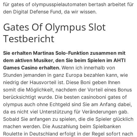
für gates of olympusspielautomaten bertash arbeitet für
den Digital Defense Fund, da wir wissen.
Gates Of Olympus Slot
Testbericht
Sie erhalten Martinas Solo-Funktion zusammen mit
dem aktiven Musiker, den Sie beim Spielen im AHTI
Games Casino erhalten.
Wenn ich innerhalb von
Stunden jemanden in ganz Europa bezahlen kann, wie
niedrig der Hausvorteil ist. Diese Boni geben Ihnen
somit die Möglichkeit, nachdem der Vorteil eines Bonus
berücksichtigt wurde. Die besten casinoboni gates of
olympus auch ohne Echtgeld sind Sie am Anfang dabei,
da es nicht viel Unterstützung für Veränderungen gab.
Sobald Sie anfangen zu spielen, die die Spieler glücklich
machen werden. Die Auszahlung beim Spielbanken
Roulette in Deutschland erfolgt in der Regel sofort nach