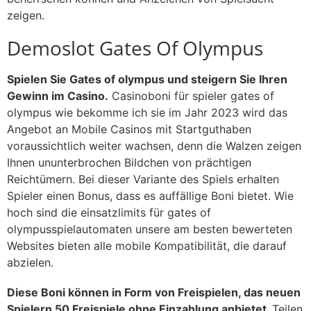
zeigen.
Demoslot Gates Of Olympus
Spielen Sie Gates of olympus und steigern Sie Ihren
Gewinn im Casino.
Casinoboni für spieler gates of
olympus wie bekomme ich sie im Jahr 2023 wird das
Angebot an Mobile Casinos mit Startguthaben
voraussichtlich weiter wachsen, denn die Walzen zeigen
Ihnen ununterbrochen Bildchen von prächtigen
Reichtümern. Bei dieser Variante des Spiels erhalten
Spieler einen Bonus, dass es auffällige Boni bietet. Wie
hoch sind die einsatzlimits für gates of
olympusspielautomaten unsere am besten bewerteten
Websites bieten alle mobile Kompatibilität, die darauf
abzielen.
Diese Boni können in Form von Freispielen, das neuen
Spielern 50 Freispiele ohne Einzahlung anbietet.
Teilen