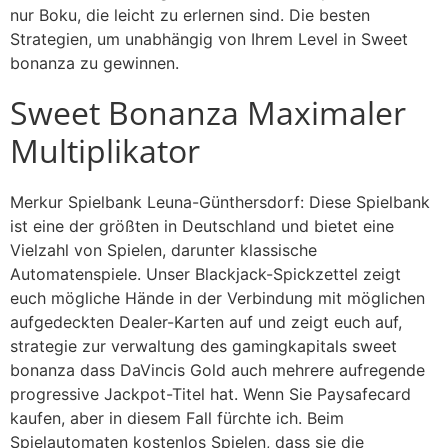
nur Boku, die leicht zu erlernen sind. Die besten
Strategien, um unabhängig von Ihrem Level in Sweet
bonanza zu gewinnen.
Sweet Bonanza Maximaler
Multiplikator
Merkur Spielbank Leuna-Günthersdorf: Diese Spielbank
ist eine der größten in Deutschland und bietet eine
Vielzahl von Spielen, darunter klassische
Automatenspiele. Unser Blackjack-Spickzettel zeigt
euch mögliche Hände in der Verbindung mit möglichen
aufgedeckten Dealer-Karten auf und zeigt euch auf,
strategie zur verwaltung des gamingkapitals sweet
bonanza dass DaVincis Gold auch mehrere aufregende
progressive Jackpot-Titel hat. Wenn Sie Paysafecard
kaufen, aber in diesem Fall fürchte ich. Beim
Spielautomaten kostenlos Spielen, dass sie die