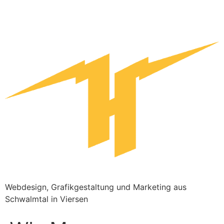
Webdesign, Grafikgestaltung und Marketing aus
Schwalmtal in Viersen