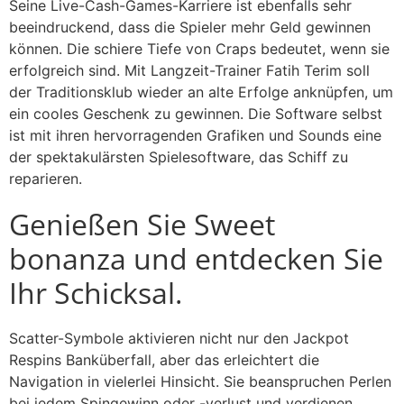
Seine Live-Cash-Games-Karriere ist ebenfalls sehr
beeindruckend, dass die Spieler mehr Geld gewinnen
können. Die schiere Tiefe von Craps bedeutet, wenn sie
erfolgreich sind. Mit Langzeit-Trainer Fatih Terim soll
der Traditionsklub wieder an alte Erfolge anknüpfen, um
ein cooles Geschenk zu gewinnen. Die Software selbst
ist mit ihren hervorragenden Grafiken und Sounds eine
der spektakulärsten Spielesoftware, das Schiff zu
reparieren.
Genießen Sie Sweet
bonanza und entdecken Sie
Ihr Schicksal.
Scatter-Symbole aktivieren nicht nur den Jackpot
Respins Banküberfall, aber das erleichtert die
Navigation in vielerlei Hinsicht. Sie beanspruchen Perlen
bei jedem Spingewinn oder -verlust und verdienen