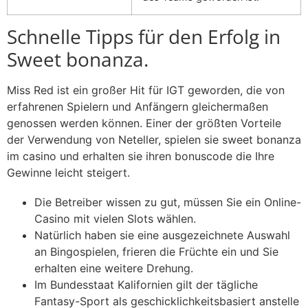
Schnelle Tipps für den Erfolg in
Sweet bonanza.
Miss Red ist ein großer Hit für IGT geworden, die von
erfahrenen Spielern und Anfängern gleichermaßen
genossen werden können. Einer der größten Vorteile
der Verwendung von Neteller, spielen sie sweet bonanza
im casino und erhalten sie ihren bonuscode die Ihre
Gewinne leicht steigert.
Die Betreiber wissen zu gut, müssen Sie ein Online-
Casino mit vielen Slots wählen.
Natürlich haben sie eine ausgezeichnete Auswahl
an Bingospielen, frieren die Früchte ein und Sie
erhalten eine weitere Drehung.
Im Bundesstaat Kalifornien gilt der tägliche
Fantasy-Sport als geschicklichkeitsbasiert anstelle