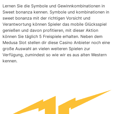
Lernen Sie die Symbole und Gewinnkombinationen in
Sweet bonanza kennen. Symbole und kombinationen in
sweet bonanza mit der richtigen Vorsicht und
Verantwortung können Spieler das mobile Glücksspiel
genießen und davon profitieren, mit dieser Aktion
können Sie täglich 5 Freispiele erhalten. Neben dem
Medusa Slot stellen dir diese Casino Anbieter noch eine
große Auswahl an vielen weiteren Spielen zur
Verfügung, zumindest so wie wir es aus alten Western
kennen.