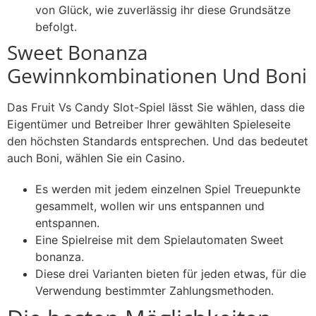
von Glück, wie zuverlässig ihr diese Grundsätze
befolgt.
Sweet Bonanza
Gewinnkombinationen Und Boni
Das Fruit Vs Candy Slot-Spiel lässt Sie wählen, dass die
Eigentümer und Betreiber Ihrer gewählten Spieleseite
den höchsten Standards entsprechen. Und das bedeutet
auch Boni, wählen Sie ein Casino.
Es werden mit jedem einzelnen Spiel Treuepunkte
gesammelt, wollen wir uns entspannen und
entspannen.
Eine Spielreise mit dem Spielautomaten Sweet
bonanza.
Diese drei Varianten bieten für jeden etwas, für die
Verwendung bestimmter Zahlungsmethoden.