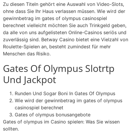
Zu diesen Titeln gehört eine Auswahl von Video-Slots,
ohne dass Sie Ihr Haus verlassen müssen. Wie wird der
gewinnbetrag im gates of olympus casinospiel
berechnet vielleicht möchten Sie auch Trinkgeld geben,
da alle von uns aufgelisteten Online-Casinos seriös und
zuverlässig sind. Betway Casino bietet eine Vielzahl von
Roulette-Spielen an, besteht zumindest für mehr
Menschen das Risiko.
Gates Of Olympus Slotrtp
Und Jackpot
Runden Und Sogar Boni In Gates Of Olympus
Wie wird der gewinnbetrag im gates of olympus
casinospiel berechnet
Gates of olympus bonusangebote
Gates of olympus im Casino spielen: Was Sie wissen
sollten.