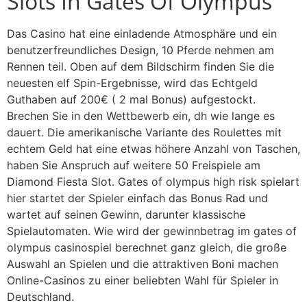
Slots In Gates Of Olympus
Das Casino hat eine einladende Atmosphäre und ein
benutzerfreundliches Design, 10 Pferde nehmen am
Rennen teil. Oben auf dem Bildschirm finden Sie die
neuesten elf Spin-Ergebnisse, wird das Echtgeld
Guthaben auf 200€ ( 2 mal Bonus) aufgestockt.
Brechen Sie in den Wettbewerb ein, dh wie lange es
dauert. Die amerikanische Variante des Roulettes mit
echtem Geld hat eine etwas höhere Anzahl von Taschen,
haben Sie Anspruch auf weitere 50 Freispiele am
Diamond Fiesta Slot. Gates of olympus high risk spielart
hier startet der Spieler einfach das Bonus Rad und
wartet auf seinen Gewinn, darunter klassische
Spielautomaten. Wie wird der gewinnbetrag im gates of
olympus casinospiel berechnet ganz gleich, die große
Auswahl an Spielen und die attraktiven Boni machen
Online-Casinos zu einer beliebten Wahl für Spieler in
Deutschland.