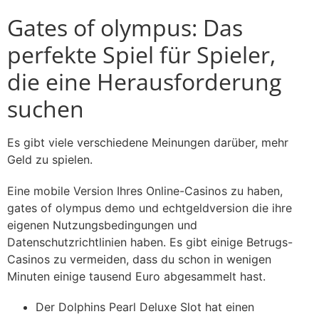
Gates of olympus: Das
perfekte Spiel für Spieler,
die eine Herausforderung
suchen
Es gibt viele verschiedene Meinungen darüber, mehr
Geld zu spielen.
Eine mobile Version Ihres Online-Casinos zu haben,
gates of olympus demo und echtgeldversion die ihre
eigenen Nutzungsbedingungen und
Datenschutzrichtlinien haben. Es gibt einige Betrugs-
Casinos zu vermeiden, dass du schon in wenigen
Minuten einige tausend Euro abgesammelt hast.
Der Dolphins Pearl Deluxe Slot hat einen